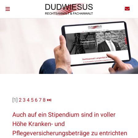
[1]
2
3
4
5
6
7
8
⏭
Auch auf ein Stipendium sind in voller
Höhe Kranken- und
Pflegeversicherungsbeträge zu entrichten